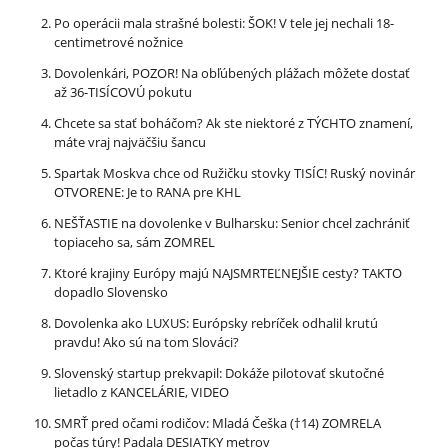
Po operácii mala strašné bolesti: ŠOK! V tele jej nechali 18-
centimetrové nožnice
Dovolenkári, POZOR! Na obľúbených plážach môžete dostať
až 36-TISÍCOVÚ pokutu
Chcete sa stať boháčom? Ak ste niektoré z TÝCHTO znamení,
máte vraj najväčšiu šancu
Spartak Moskva chce od Ružičku stovky TISÍC! Ruský novinár
OTVORENE: Je to RANA pre KHL
NEŠŤASTIE na dovolenke v Bulharsku: Senior chcel zachrániť
topiaceho sa, sám ZOMREL
Ktoré krajiny Európy majú NAJSMRTEĽNEJŠIE cesty? TAKTO
dopadlo Slovensko
Dovolenka ako LUXUS: Európsky rebríček odhalil krutú
pravdu! Ako sú na tom Slováci?
Slovenský startup prekvapil: Dokáže pilotovať skutočné
lietadlo z KANCELÁRIE, VIDEO
SMRŤ pred očami rodičov: Mladá Češka (†14) ZOMRELA
počas túry! Padala DESIATKY metrov