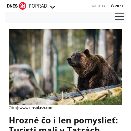
POPRAD
NE 9.08
20 °C
Zdroj:
www.unsplash.com
Hrozné čo i len pomyslieť:
Turisti mali v Tatrách