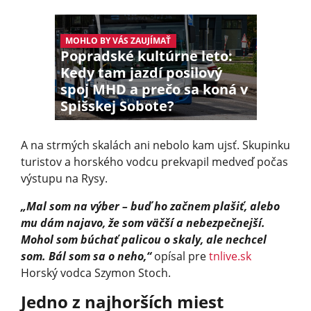
MOHLO BY VÁS ZAUJÍMAŤ
Popradské kultúrne leto:
Kedy tam jazdí posilový
spoj MHD a prečo sa koná v
Spišskej Sobote?
A na strmých skalách ani nebolo kam ujsť. Skupinku
turistov a horského vodcu prekvapil medveď počas
výstupu na Rysy.
„Mal som na výber – buď ho začnem plašiť, alebo
mu dám najavo, že som väčší a nebezpečnejší.
Mohol som búchať palicou o skaly, ale nechcel
som. Bál som sa o neho,“
opísal pre
tnlive.sk
Horský vodca Szymon Stoch.
Jedno z najhorších miest