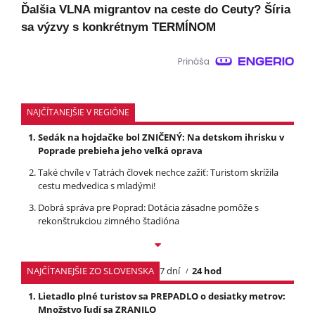
Ďalšia VLNA migrantov na ceste do Ceuty? Šíria
sa výzvy s konkrétnym TERMÍNOM
NAJČÍTANEJŠIE V REGIÓNE
Sedák na hojdačke bol ZNIČENÝ: Na detskom ihrisku v
Poprade prebieha jeho veľká oprava
Také chvíle v Tatrách človek nechce zažiť: Turistom skrížila
cestu medvedica s mladými!
Dobrá správa pre Poprad: Dotácia zásadne pomôže s
rekonštrukciou zimného štadióna
NAJČÍTANEJŠIE ZO SLOVENSKA
7 dní
24 hod
Lietadlo plné turistov sa PREPADLO o desiatky metrov:
Množstvo ľudí sa ZRANILO