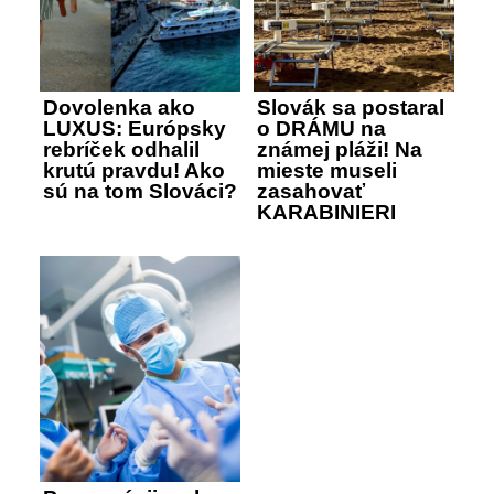
Dovolenka ako
Slovák sa postaral
LUXUS: Európsky
o DRÁMU na
rebríček odhalil
známej pláži! Na
krutú pravdu! Ako
mieste museli
sú na tom Slováci?
zasahovať
KARABINIERI