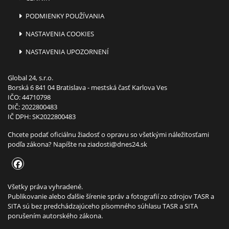
PODMIENKY POUŽÍVANIA
NASTAVENIA COOKIES
NASTAVENIA UPOZORNENÍ
Global 24, s.r.o.
Borská 6 841 04 Bratislava - mestská časť Karlova Ves
IČO: 44710798
DIČ: 2022800483
IČ DPH: SK2022800483
Chcete podať oficiálnu žiadosť o opravu so všetkými náležitosťami
podľa zákona? Napíšte na
ziadosti@dnes24.sk
Všetky práva vyhradené.
Publikovanie alebo ďalšie šírenie správ a fotografií zo zdrojov TASR a
SITA sú bez predchádzajúceho písomného súhlasu TASR a SITA
porušením autorského zákona.