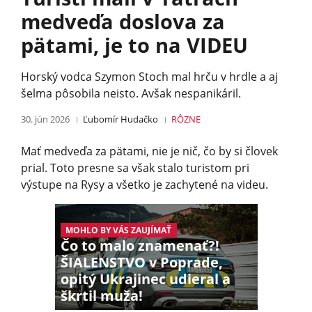
medveďa doslova za
pätami, je to na VIDEU
Horský vodca Szymon Stoch mal hrču v hrdle a aj
šelma pôsobila neisto. Avšak nespanikáril.
30. jún 2026
Ľubomír Hudačko
RÔZNE
Mať medveďa za pätami, nie je nič, čo by si človek
prial. Toto presne sa však stalo turistom pri
výstupe na Rysy a všetko je zachytené na videu.
MOHLO BY VÁS ZAUJÍMAŤ
Čo to malo znamenať?!
ŠIALENSTVO v Poprade,
opitý Ukrajinec udieral a
škrtil muža!