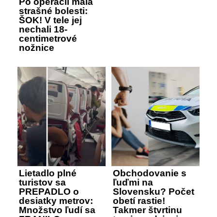
Po operácii mala
strašné bolesti:
ŠOK! V tele jej
nechali 18-
centimetrové
nožnice
Lietadlo plné
Obchodovanie s
turistov sa
ľuďmi na
PREPADLO o
Slovensku? Počet
desiatky metrov:
obetí rastie!
Množstvo ľudí sa
Takmer štvrtinu