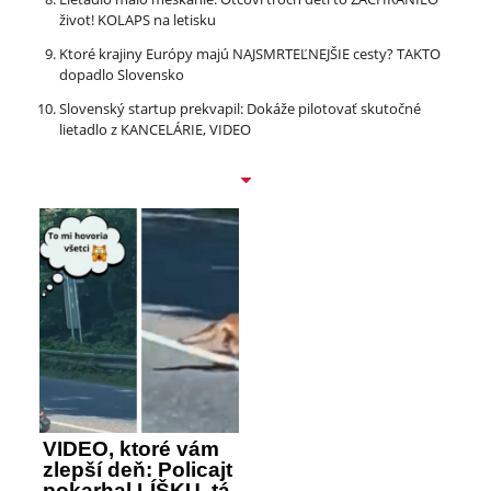
život! KOLAPS na letisku
Ktoré krajiny Európy majú NAJSMRTEĽNEJŠIE cesty? TAKTO
dopadlo Slovensko
Slovenský startup prekvapil: Dokáže pilotovať skutočné
lietadlo z KANCELÁRIE, VIDEO
VIDEO, ktoré vám
zlepší deň: Policajt
pokarhal LÍŠKU, tá