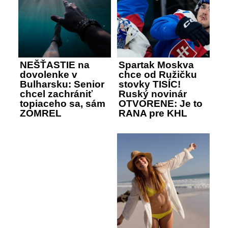
NEŠŤASTIE na
Spartak Moskva
dovolenke v
chce od Ružičku
Bulharsku: Senior
stovky TISÍC!
chcel zachrániť
Ruský novinár
topiaceho sa, sám
OTVORENE: Je to
ZOMREL
RANA pre KHL