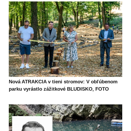
Nová ATRAKCIA v tieni stromov: V obľúbenom
parku vyrástlo zážitkové BLUDISKO, FOTO