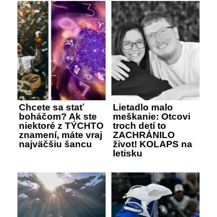
Chcete sa stať
Lietadlo malo
boháčom? Ak ste
meškanie: Otcovi
niektoré z TÝCHTO
troch detí to
znamení, máte vraj
ZACHRÁNILO
najväčšiu šancu
život! KOLAPS na
letisku