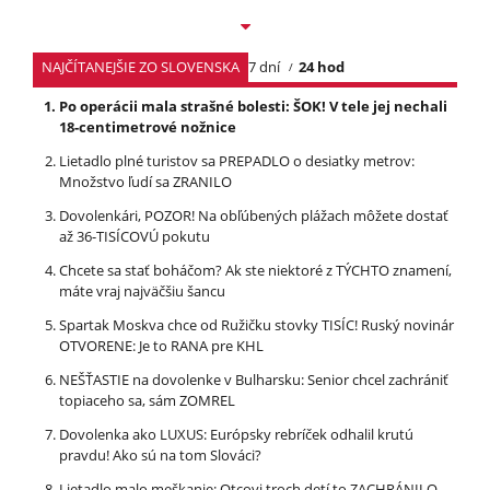
NAJČÍTANEJŠIE ZO SLOVENSKA
7 dní
24 hod
Po operácii mala strašné bolesti: ŠOK! V tele jej nechali
18-centimetrové nožnice
Lietadlo plné turistov sa PREPADLO o desiatky metrov:
Množstvo ľudí sa ZRANILO
Dovolenkári, POZOR! Na obľúbených plážach môžete dostať
až 36-TISÍCOVÚ pokutu
Chcete sa stať boháčom? Ak ste niektoré z TÝCHTO znamení,
máte vraj najväčšiu šancu
Spartak Moskva chce od Ružičku stovky TISÍC! Ruský novinár
OTVORENE: Je to RANA pre KHL
NEŠŤASTIE na dovolenke v Bulharsku: Senior chcel zachrániť
topiaceho sa, sám ZOMREL
Dovolenka ako LUXUS: Európsky rebríček odhalil krutú
pravdu! Ako sú na tom Slováci?
Lietadlo malo meškanie: Otcovi troch detí to ZACHRÁNILO