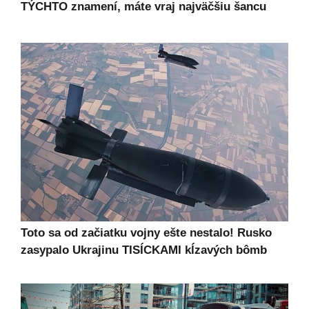
TÝCHTO znamení, máte vraj najväčšiu šancu
Toto sa od začiatku vojny ešte nestalo! Rusko
zasypalo Ukrajinu TISÍCKAMI kĺzavých bômb