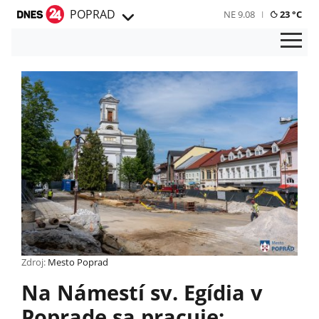
POPRAD
NE 9.08
23 °C
Zdroj:
Mesto Poprad
Na Námestí sv. Egídia v
Poprade sa pracuje: