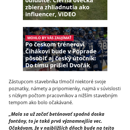
obľúbite: Čierna ovečka
zbiera zhliadnutia ako
influencer, VIDEO
MOHLO BY VÁS ZAUJÍMAŤ
Po českom trénerovi
Čihákovi bude v Poprade
pôsobiť aj český útočník:
Do tímu prišiel Dvořák
Zástupcom stavebníka tlmočil niektoré svoje
poznatky, námety a pripomienky, najmä v súvislosti
s nízkym počtom pracovníkov a nižším stavebným
tempom ako bolo očakávané.
„Mala sa už začať betónovať spodná doska
fontány, to je taká prvá významnejšia vec.
Očakávam, že v najbližších dňoch bude na tejto