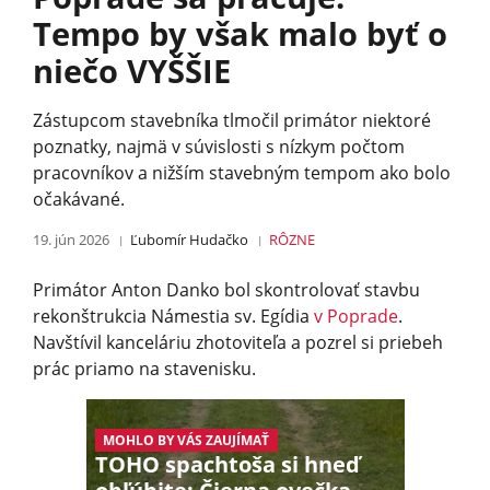
Tempo by však malo byť o
niečo VYŠŠIE
Zástupcom stavebníka tlmočil primátor niektoré
poznatky, najmä v súvislosti s nízkym počtom
pracovníkov a nižším stavebným tempom ako bolo
očakávané.
19. jún 2026
Ľubomír Hudačko
RÔZNE
Primátor Anton Danko bol skontrolovať stavbu
rekonštrukcia Námestia sv. Egídia
v Poprade
.
Navštívil kanceláriu zhotoviteľa a pozrel si priebeh
prác priamo na stavenisku.
MOHLO BY VÁS ZAUJÍMAŤ
TOHO spachtoša si hneď