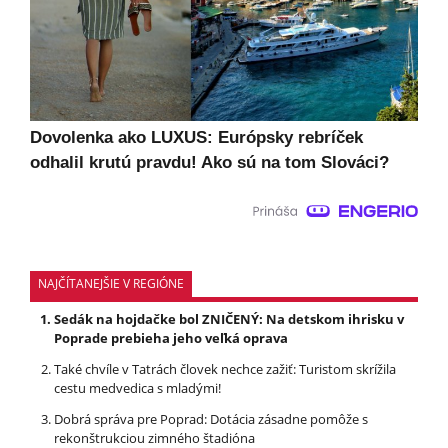
Dovolenka ako LUXUS: Európsky rebríček
odhalil krutú pravdu! Ako sú na tom Slováci?
NAJČÍTANEJŠIE V REGIÓNE
Sedák na hojdačke bol ZNIČENÝ: Na detskom ihrisku v
Poprade prebieha jeho veľká oprava
Také chvíle v Tatrách človek nechce zažiť: Turistom skrížila
cestu medvedica s mladými!
Dobrá správa pre Poprad: Dotácia zásadne pomôže s
rekonštrukciou zimného štadióna