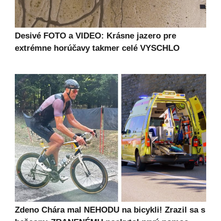
Desivé FOTO a VIDEO: Krásne jazero pre
extrémne horúčavy takmer celé VYSCHLO
Zdeno Chára mal NEHODU na bicykli! Zrazil sa s