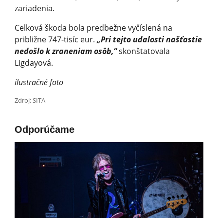
zariadenia.
Celková škoda bola predbežne vyčíslená na
približne 747-tisíc eur.
„Pri tejto udalosti našťastie
nedošlo k zraneniam osôb,“
skonštatovala
Ligdayová.
ilustračné foto
Zdroj: SITA
Odporúčame