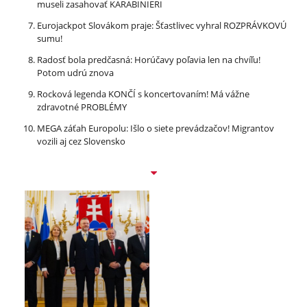
museli zasahovať KARABINIERI
Eurojackpot Slovákom praje: Šťastlivec vyhral ROZPRÁVKOVÚ
sumu!
Radosť bola predčasná: Horúčavy poľavia len na chvíľu!
Potom udrú znova
Rocková legenda KONČÍ s koncertovaním! Má vážne
zdravotné PROBLÉMY
MEGA záťah Europolu: Išlo o siete prevádzačov! Migrantov
vozili aj cez Slovensko