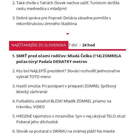
Také chvíle v Tatrách človek nechce zažiť: Turistom skrížila
cestu medvedica s mladými!
Dobrá správa pre Poprad: Dotácia zásadne pomôže s
rekonštrukciou zimného štadióna
NAJČÍTANEJŠIE ZO SLOVENSKA
7 dní
24 hod
SMRŤ pred očami rodičov: Mladá Češka (†14) ZOMRELA
počas túry! Padala DESIATKY metrov
Kto bol NAJLEPŠÍ prezident? Slováci rozhodli! Jednoznačne
vybrali TOTO meno
Hasiči smútia: Pri potápaní v priepasti ZOMREL špičkový
letecký záchranár
Futbalistu zasiahol BLESK! Mladík ZOMREL priamo na
trávniku, VIDEO
HROZNÉ tajomstvo v mrazničke: Syn v nej ukrýval TELO otca!
Poberal jeho dôchodok
Slovák sa postaral o DRÁMU na známej pláži! Na mieste