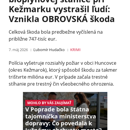
Kežmarku vystrašil ľudí:
Vznikla OBROVSKÁ škoda
Celková škoda bola predbežne vyčíslená na
približne 747-tisíc eur.
7. máj 2026
Ľubomír Hudačko
KRIMI
Polícia vyšetruje rozsiahly požiar v obci Huncovce
(okres Kežmarok), ktorý spôsobil škodu za takmer
trištvrte milióna eur. V prípade začala trestné
stíhanie pre trestný čin všeobecného ohrozenia.
MOHLO BY VÁS ZAUJÍMAŤ
V Poprade bola štátna
tajomníčka ministerstva
dopravy: Čo povedala k