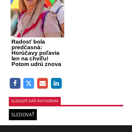
Radosť bola
predčasná:
Horúčavy poľavia
len na chvíľu!
Potom udrú znova
SLEDUJTE NÁŠ INSTAGRAM
SLEDOVAŤ