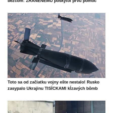
bežcom: ZRANENÉMU poskytol prvú pomoc
Toto sa od začiatku vojny ešte nestalo! Rusko
zasypalo Ukrajinu TISÍCKAMI kĺzavých bômb