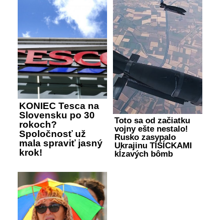
KONIEC Tesca na
Slovensku po 30
Toto sa od začiatku
rokoch?
vojny ešte nestalo!
Spoločnosť už
Rusko zasypalo
mala spraviť jasný
Ukrajinu TISÍCKAMI
krok!
kĺzavých bômb