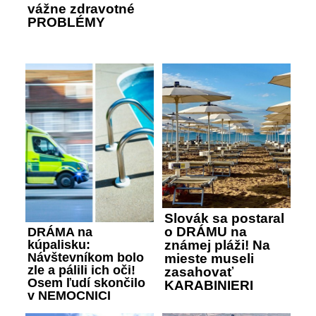
vážne zdravotné
PROBLÉMY
Slovák sa postaral
o DRÁMU na
DRÁMA na
známej pláži! Na
kúpalisku:
Návštevníkom bolo
mieste museli
zle a pálili ich oči!
zasahovať
Osem ľudí skončilo
KARABINIERI
v NEMOCNICI