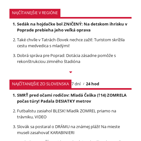
NAJČÍTANEJŠIE V REGIÓNE
Sedák na hojdačke bol ZNIČENÝ: Na detskom ihrisku v
Poprade prebieha jeho veľká oprava
Také chvíle v Tatrách človek nechce zažiť: Turistom skrížila
cestu medvedica s mladými!
Dobrá správa pre Poprad: Dotácia zásadne pomôže s
rekonštrukciou zimného štadióna
NAJČÍTANEJŠIE ZO SLOVENSKA
7 dní
24 hod
SMRŤ pred očami rodičov: Mladá Češka (†14) ZOMRELA
počas túry! Padala DESIATKY metrov
Futbalistu zasiahol BLESK! Mladík ZOMREL priamo na
trávniku, VIDEO
Slovák sa postaral o DRÁMU na známej pláži! Na mieste
museli zasahovať KARABINIERI