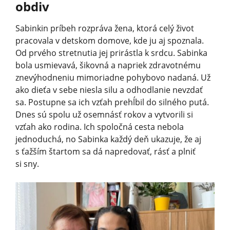
obdiv
Sabinkin príbeh rozpráva žena, ktorá celý život
pracovala v detskom domove, kde ju aj spoznala.
Od prvého stretnutia jej prirástla k srdcu. Sabinka
bola usmievavá, šikovná a napriek zdravotnému
znevýhodneniu mimoriadne pohybovo nadaná. Už
ako dieťa v sebe niesla silu a odhodlanie nevzdať
sa. Postupne sa ich vzťah prehĺbil do silného putá.
Dnes sú spolu už osemnásť rokov a vytvorili si
vzťah ako rodina. Ich spoločná cesta nebola
jednoduchá, no Sabinka každý deň ukazuje, že aj
s ťažším štartom sa dá napredovať, rásť a plniť
si sny.