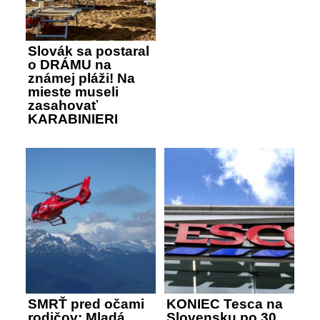
Slovák sa postaral
o DRÁMU na
známej pláži! Na
mieste museli
zasahovať
KARABINIERI
SMRŤ pred očami
KONIEC Tesca na
rodičov: Mladá
Slovensku po 30