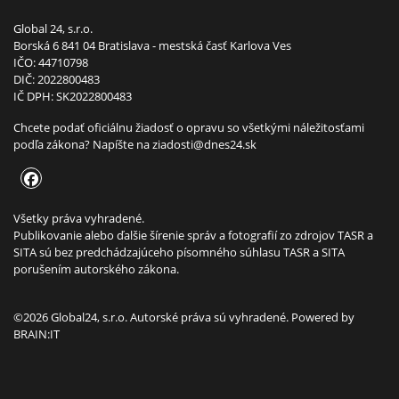
Global 24, s.r.o.
Borská 6 841 04 Bratislava - mestská časť Karlova Ves
IČO: 44710798
DIČ: 2022800483
IČ DPH: SK2022800483
Chcete podať oficiálnu žiadosť o opravu so všetkými náležitosťami
podľa zákona? Napíšte na
ziadosti@dnes24.sk
Všetky práva vyhradené.
Publikovanie alebo ďalšie šírenie správ a fotografií zo zdrojov TASR a
SITA sú bez predchádzajúceho písomného súhlasu TASR a SITA
porušením autorského zákona.
©2026 Global24, s.r.o. Autorské práva sú vyhradené. Powered by
BRAIN:IT