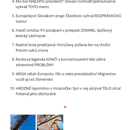
Kto bol NAJLEPŠÍ prezident? Slováci rozhodli! Jednoznačne
vybrali TOTO meno
Eurojackpot Slovákom praje: Šťastlivec vyhral ROZPRÁVKOVÚ
sumu!
Hasiči smútia: Pri potápaní v priepasti ZOMREL špičkový
letecký záchranár
Radosť bola predčasná: Horúčavy poľavia len na chvíľu!
Potom udrú znova
Rocková legenda KONČÍ s koncertovaním! Má vážne
zdravotné PROBLÉMY
MEGA záťah Europolu: Išlo o siete prevádzačov! Migrantov
vozili aj cez Slovensko
HROZNÉ tajomstvo v mrazničke: Syn v nej ukrýval TELO otca!
Poberal jeho dôchodok