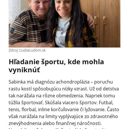
Zdroj: ĽudiaĽuďom.sk
Hľadanie športu, kde mohla
vyniknúť
Sabinka má diagnózu achondroplázia – poruchu
rastu kostí spôsobujúcu nízky vzrast. Už od detstva
tak narážala na rôzne obmedzenia. Napriek tomu
túžila športovať. Skúšala viacero športov. Futbal,
tenis, florbal, inline korčuľovanie či lyžovanie. Často
však narážala na limity vyplývajúce zo zdravotného
znevýhodnenia alebo finančnej náročnosti.