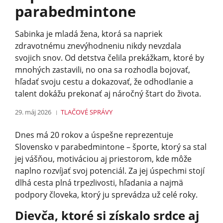
parabedmintone
Sabinka je mladá žena, ktorá sa napriek
zdravotnému znevýhodneniu nikdy nevzdala
svojich snov. Od detstva čelila prekážkam, ktoré by
mnohých zastavili, no ona sa rozhodla bojovať,
hľadať svoju cestu a dokazovať, že odhodlanie a
talent dokážu prekonať aj náročný štart do života.
29. máj 2026
TLAČOVÉ SPRÁVY
Dnes má 20 rokov a úspešne reprezentuje
Slovensko v parabedmintone – športe, ktorý sa stal
jej vášňou, motiváciou aj priestorom, kde môže
naplno rozvíjať svoj potenciál. Za jej úspechmi stojí
dlhá cesta plná trpezlivosti, hľadania a najmä
podpory človeka, ktorý ju sprevádza už celé roky.
Dievča, ktoré si získalo srdce aj