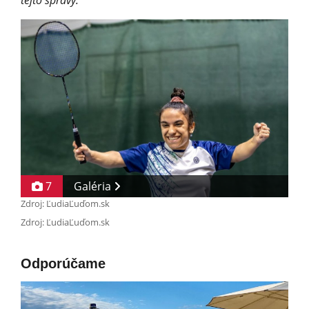
7
Galéria
Zdroj: ĽudiaĽuďom.sk
Zdroj: ĽudiaĽuďom.sk
Odporúčame