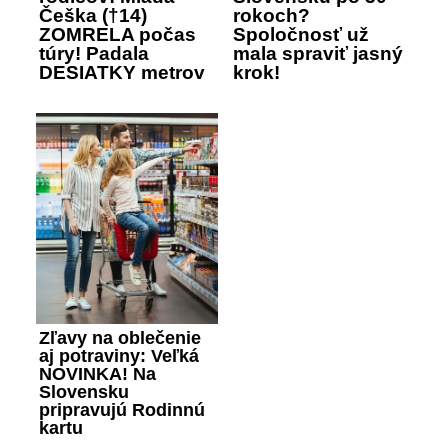
Češka (†14)
rokoch?
ZOMRELA počas
Spoločnosť už
túry! Padala
mala spraviť jasný
DESIATKY metrov
krok!
Zľavy na oblečenie
aj potraviny: Veľká
NOVINKA! Na
Slovensku
pripravujú Rodinnú
kartu