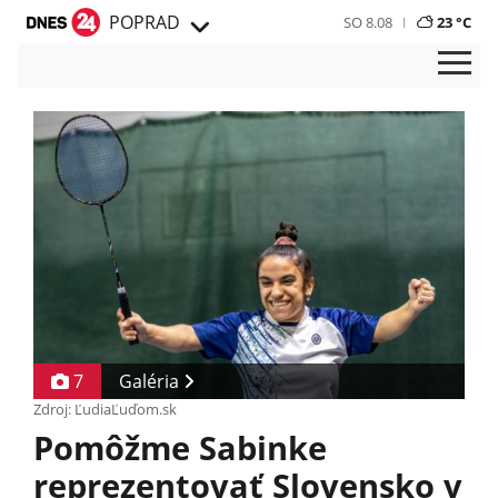
POPRAD
SO 8.08
23 °C
7
Galéria
Zdroj: ĽudiaĽuďom.sk
Pomôžme Sabinke
reprezentovať Slovensko v