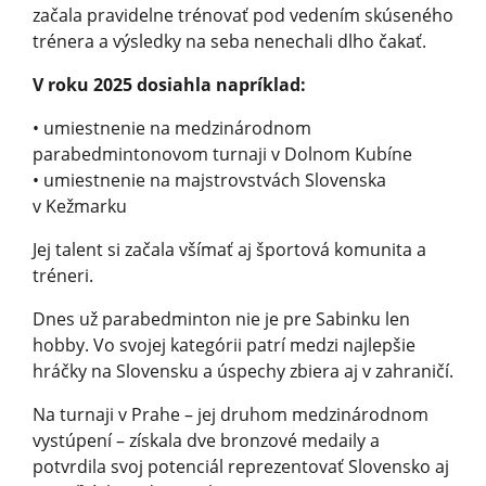
začala pravidelne trénovať pod vedením skúseného
trénera a výsledky na seba nenechali dlho čakať.
V roku 2025 dosiahla napríklad:
• umiestnenie na medzinárodnom
parabedmintonovom turnaji v Dolnom Kubíne
• umiestnenie na majstrovstvách Slovenska
v Kežmarku
Jej talent si začala všímať aj športová komunita a
tréneri.
Dnes už parabedminton nie je pre Sabinku len
hobby. Vo svojej kategórii patrí medzi najlepšie
hráčky na Slovensku a úspechy zbiera aj v zahraničí.
Na turnaji v Prahe – jej druhom medzinárodnom
vystúpení – získala dve bronzové medaily a
potvrdila svoj potenciál reprezentovať Slovensko aj