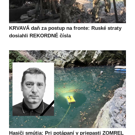
KRVAVÁ daň za postup na fronte: Ruské straty
dosiahli REKORDNÉ čísla
Hasiči smútia: Pri potápaní v priepasti ZOMREL