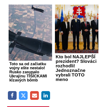
Kto bol NAJLEPŠÍ
prezident? Slováci
Toto sa od začiatku
rozhodli!
vojny ešte nestalo!
Jednoznačne
Rusko zasypalo
vybrali TOTO
Ukrajinu TISÍCKAMI
meno
kĺzavých bômb