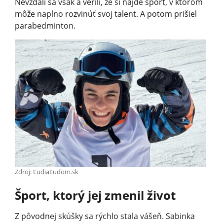
Nevzdali sa však a verili, že si nájde šport, v ktorom
môže naplno rozvinúť svoj talent. A potom prišiel
parabedminton.
Zdroj: ĽudiaĽuďom.sk
Šport, ktorý jej zmenil život
Z pôvodnej skúšky sa rýchlo stala vášeň. Sabinka