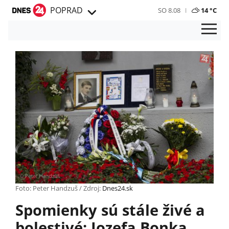
POPRAD
SO 8.08
14 °C
Foto: Peter Handzuš / Zdroj:
Dnes24.sk
Spomienky sú stále živé a
bolestivé: Jozefa Bonka