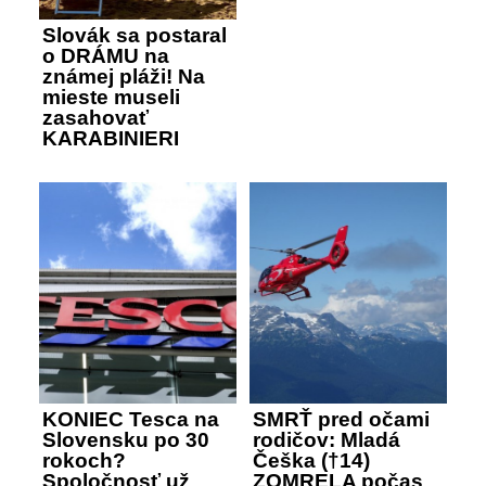
Slovák sa postaral
o DRÁMU na
známej pláži! Na
mieste museli
zasahovať
KARABINIERI
KONIEC Tesca na
SMRŤ pred očami
Slovensku po 30
rodičov: Mladá
rokoch?
Češka (†14)
Spoločnosť už
ZOMRELA počas