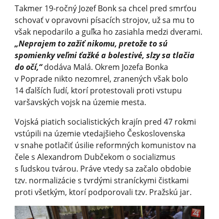
Takmer 19-ročný Jozef Bonk sa chcel pred smrťou
schovať v opravovni písacích strojov, už sa mu to
však nepodarilo a guľka ho zasiahla medzi dverami.
„Neprajem to zažiť nikomu, pretože to sú
spomienky veľmi ťažké a bolestivé, slzy sa tlačia
do očí,“
dodáva Malá. Okrem Jozefa Bonka
v Poprade nikto nezomrel, zranených však bolo
14 ďalších ľudí, ktorí protestovali proti vstupu
varšavských vojsk na územie mesta.
Vojská piatich socialistických krajín pred 47 rokmi
vstúpili na územie vtedajšieho Československa
v snahe potlačiť úsilie reformných komunistov na
čele s Alexandrom Dubčekom o socializmus
s ľudskou tvárou. Práve vtedy sa začalo obdobie
tzv. normalizácie s tvrdými straníckymi čistkami
proti všetkým, ktorí podporovali tzv. Pražskú jar.