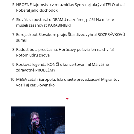
HROZNÉ tajomstvo v mrazničke: Syn v nej ukrýval TELO otca!
Poberal jeho dôchodok
Slovák sa postaral o DRÁMU na známej pláži! Na mieste
museli zasahovať KARABINIERI
Eurojackpot Slovákom praje: Šťastlivec vyhral ROZPRÁVKOVÚ
sumu!
Radosť bola predčasná: Horúčavy poľavia len na chvíľu!
Potom udrú znova
Rocková legenda KONČÍ s koncertovaním! Má vážne
zdravotné PROBLÉMY
MEGA záťah Europolu: Išlo o siete prevádzačov! Migrantov
vozili aj cez Slovensko