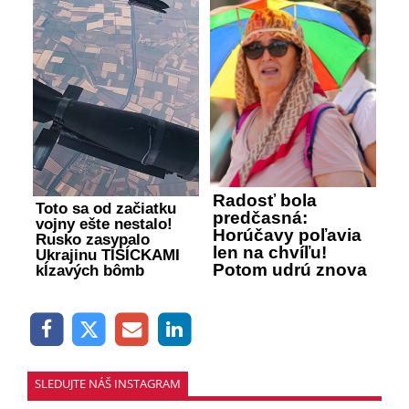
Radosť bola
Toto sa od začiatku
predčasná:
vojny ešte nestalo!
Horúčavy poľavia
Rusko zasypalo
len na chvíľu!
Ukrajinu TISÍCKAMI
Potom udrú znova
kĺzavých bômb
SLEDUJTE NÁŠ INSTAGRAM