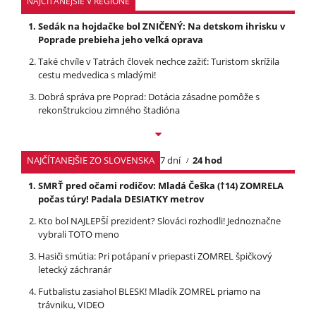
NAJČÍTANEJŠIE V REGIÓNE
Sedák na hojdačke bol ZNIČENÝ: Na detskom ihrisku v
Poprade prebieha jeho veľká oprava
Také chvíle v Tatrách človek nechce zažiť: Turistom skrížila
cestu medvedica s mladými!
Dobrá správa pre Poprad: Dotácia zásadne pomôže s
rekonštrukciou zimného štadióna
NAJČÍTANEJŠIE ZO SLOVENSKA
7 dní
24 hod
SMRŤ pred očami rodičov: Mladá Češka (†14) ZOMRELA
počas túry! Padala DESIATKY metrov
Kto bol NAJLEPŠÍ prezident? Slováci rozhodli! Jednoznačne
vybrali TOTO meno
Hasiči smútia: Pri potápaní v priepasti ZOMREL špičkový
letecký záchranár
Futbalistu zasiahol BLESK! Mladík ZOMREL priamo na
trávniku, VIDEO