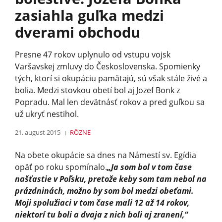
zasiahla guľka medzi
dverami obchodu
Presne 47 rokov uplynulo od vstupu vojsk
Varšavskej zmluvy do Československa. Spomienky
tých, ktorí si okupáciu pamätajú, sú však stále živé a
bolia. Medzi stovkou obetí bol aj Jozef Bonk z
Popradu. Mal len devätnásť rokov a pred guľkou sa
už ukryť nestihol.
21. august 2015
RÔZNE
Na obete okupácie sa dnes na Námestí sv. Egídia
opäť po roku spomínalo.
„Ja som bol v tom čase
našťastie v Poľsku, pretože keby som tam nebol na
prázdninách, možno by som bol medzi obeťami.
Moji spolužiaci v tom čase mali 12 až 14 rokov,
niektorí tu boli a dvaja z nich boli aj zranení,“