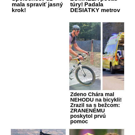
mala spraviť jasný
túry! Padala
krok!
DESIATKY metrov
Zdeno Chára mal
NEHODU na bicykli!
Zrazil sa s bežcom:
ZRANENÉMU
poskytol prvú
pomoc