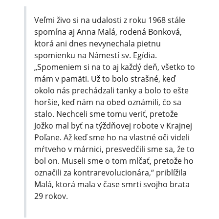
Veľmi živo si na udalosti z roku 1968 stále
spomína aj Anna Malá, rodená Bonková,
ktorá ani dnes nevynechala pietnu
spomienku na Námestí sv. Egídia.
„Spomeniem si na to aj každý deň, všetko to
mám v pamäti. Už to bolo strašné, keď
okolo nás prechádzali tanky a bolo to ešte
horšie, keď nám na obed oznámili, čo sa
stalo. Nechceli sme tomu veriť, pretože
Jožko mal byť na týždňovej robote v Krajnej
Poľane. Až keď sme ho na vlastné oči videli
mŕtveho v márnici, presvedčili sme sa, že to
bol on. Museli sme o tom mlčať, pretože ho
označili za kontrarevoluci­onára,“ priblížila
Malá, ktorá mala v čase smrti svojho brata
29 rokov.