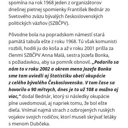
spomína na rok 1968 jeden z organizátorov
dnešnej pietnej spomienky František Bednár zo
Svetového zväzu bývalých československých
politických väzňov (SZBČPV).
Pôvodne bola na popradskom námestí stará
pamätá tabuľa ešte z roku 1968. Tú však komunisti
rozbili, hodili ju do koša a až v roku 2001 prišla za
členmi SZBČPV Anna Malá, sestra Jozefa Bonka,
s požiadavkou, aby sa pomník obnovil.
„Podarilo sa
nám to v roku 2002 a okrem mena Jozefa Bonka
sme tam uviedli aj štatistiku obetí okupácie
z celého bývalého Československa. V tom čase sa
hovorilo o 90 mŕtvych, dnes je to už 108 a možno aj
viac,“
dodal Bednár, ktorý si následky okupácie
plne uvedomoval, aj napriek tomu, že bol ešte
dieťa. Vnímal najmä strach z ozbrojených ruských
vojakov svojich rodičov, ktorí museli skrývať letáky
s menom Dubčeka.