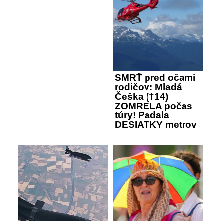
SMRŤ pred očami
rodičov: Mladá
Češka (†14)
ZOMRELA počas
túry! Padala
DESIATKY metrov