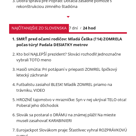
Dobrá správa pre Poprad: Dotácia zásadne pomôže s
rekonštrukciou zimného štadióna
NAJČÍTANEJŠIE ZO SLOVENSKA
7 dní
24 hod
SMRŤ pred očami rodičov: Mladá Češka (†14) ZOMRELA
počas túry! Padala DESIATKY metrov
Kto bol NAJLEPŠÍ prezident? Slováci rozhodli! Jednoznačne
vybrali TOTO meno
Hasiči smútia: Pri potápaní v priepasti ZOMREL špičkový
letecký záchranár
Futbalistu zasiahol BLESK! Mladík ZOMREL priamo na
trávniku, VIDEO
HROZNÉ tajomstvo v mrazničke: Syn v nej ukrýval TELO otca!
Poberal jeho dôchodok
Slovák sa postaral o DRÁMU na známej pláži! Na mieste
museli zasahovať KARABINIERI
Eurojackpot Slovákom praje: Šťastlivec vyhral ROZPRÁVKOVÚ
sumu!