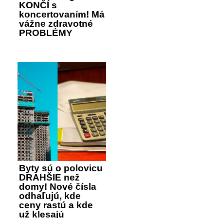
KONČÍ s
koncertovaním! Má
vážne zdravotné
PROBLÉMY
Byty sú o polovicu
DRAHŠIE než
domy! Nové čísla
odhaľujú, kde
ceny rastú a kde
už klesajú