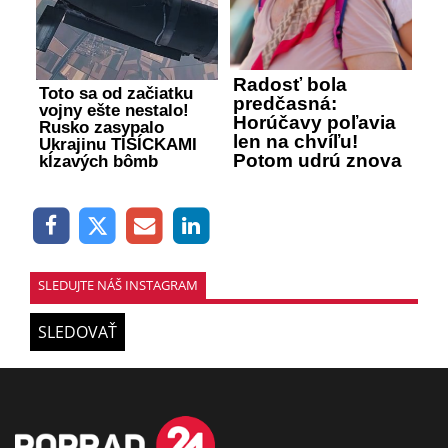
Radosť bola
Toto sa od začiatku
predčasná:
vojny ešte nestalo!
Horúčavy poľavia
Rusko zasypalo
len na chvíľu!
Ukrajinu TISÍCKAMI
Potom udrú znova
kĺzavých bômb
SLEDUJTE NÁŠ INSTAGRAM
SLEDOVAŤ