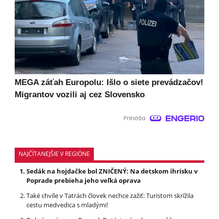
MEGA záťah Europolu: Išlo o siete prevádzačov!
Migrantov vozili aj cez Slovensko
NAJČÍTANEJŠIE V REGIÓNE
Sedák na hojdačke bol ZNIČENÝ: Na detskom ihrisku v
Poprade prebieha jeho veľká oprava
Také chvíle v Tatrách človek nechce zažiť: Turistom skrížila
cestu medvedica s mladými!