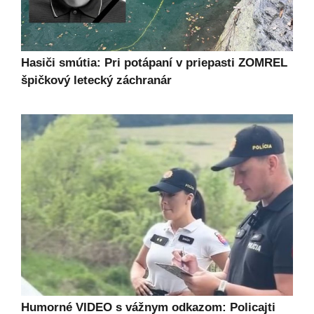
Hasiči smútia: Pri potápaní v priepasti ZOMREL
špičkový letecký záchranár
Humorné VIDEO s vážnym odkazom: Policajti