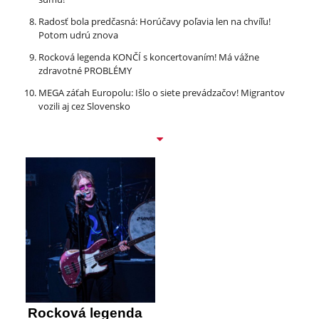
Radosť bola predčasná: Horúčavy poľavia len na chvíľu!
Potom udrú znova
Rocková legenda KONČÍ s koncertovaním! Má vážne
zdravotné PROBLÉMY
MEGA záťah Europolu: Išlo o siete prevádzačov! Migrantov
vozili aj cez Slovensko
Rocková legenda