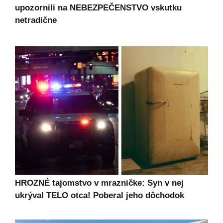
upozornili na NEBEZPEČENSTVO vskutku
netradične
HROZNÉ tajomstvo v mrazničke: Syn v nej
ukrýval TELO otca! Poberal jeho dôchodok