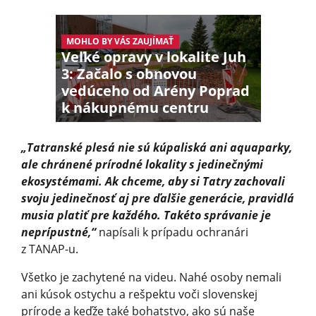
MOHLO BY VÁS ZAUJÍMAŤ
Veľké opravy v lokalite Juh
3: Začalo s obnovou
vedúceho od Arény Poprad
k nákupnému centru
„Tatranské plesá nie sú kúpaliská ani aquaparky,
ale chránené prírodné lokality s jedinečnými
ekosystémami. Ak chceme, aby si Tatry zachovali
svoju jedinečnosť aj pre ďalšie generácie, pravidlá
musia platiť pre každého. Takéto správanie je
neprípustné,“
napísali k prípadu ochranári
z TANAP-u.
Všetko je zachytené na videu. Nahé osoby nemali
ani kúsok ostychu a rešpektu voči slovenskej
prírode a keďže také bohatstvo, ako sú naše