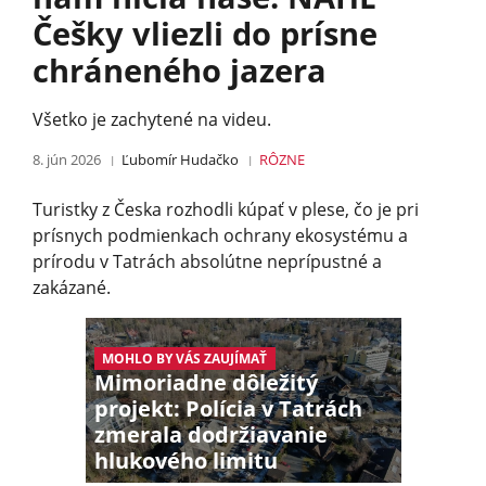
Češky vliezli do prísne
chráneného jazera
Všetko je zachytené na videu.
8. jún 2026
Ľubomír Hudačko
RÔZNE
Turistky z Česka rozhodli kúpať v plese, čo je pri
prísnych podmienkach ochrany ekosystému a
prírodu v Tatrách absolútne neprípustné a
zakázané.
MOHLO BY VÁS ZAUJÍMAŤ
Mimoriadne dôležitý
projekt: Polícia v Tatrách
zmerala dodržiavanie
hlukového limitu