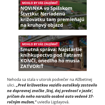
MOHLO BY VÁS ZAUJÍMAŤ
NOVINKA vo Spišskom
Štvrtku: Neriadenú
križovatku tam premieňajú
na kruhový objazd
MOHLO BY VÁS ZAUJÍMAŤ
Smutná správa: Najstaršie
kníhkupectvo pod Tatrami
KONČÍ, onedlho ho musia
ZATVORIŤ
Nehoda sa stala v utorok podvečer na Alžbetinej
ulici.
„Pred križovatkou vozidlo autoškoly zastavilo
na dopravnej značke ‚Stoj, daj prednosť v jazde‘,
pričom do neho narazilo osobné auto vedené 37-
ročným mužom,“
uviedla Ligdayová.