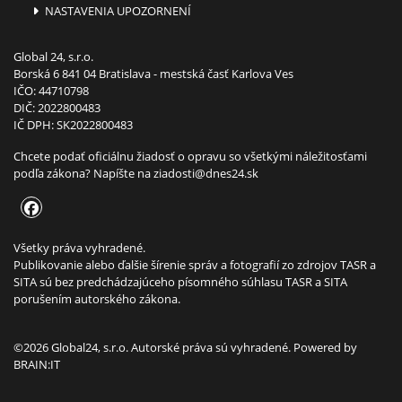
NASTAVENIA UPOZORNENÍ
Global 24, s.r.o.
Borská 6 841 04 Bratislava - mestská časť Karlova Ves
IČO: 44710798
DIČ: 2022800483
IČ DPH: SK2022800483
Chcete podať oficiálnu žiadosť o opravu so všetkými náležitosťami
podľa zákona? Napíšte na
ziadosti@dnes24.sk
Všetky práva vyhradené.
Publikovanie alebo ďalšie šírenie správ a fotografií zo zdrojov TASR a
SITA sú bez predchádzajúceho písomného súhlasu TASR a SITA
porušením autorského zákona.
©2026 Global24, s.r.o. Autorské práva sú vyhradené. Powered by
BRAIN:IT