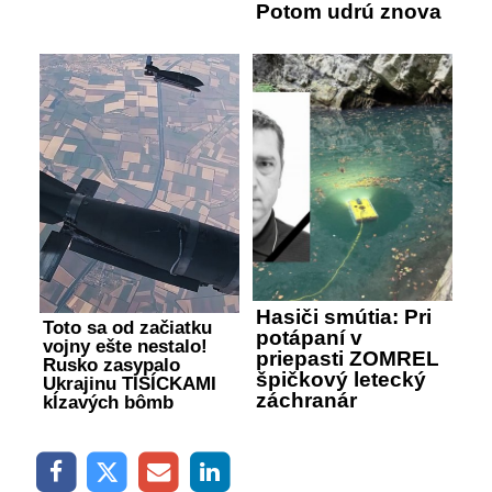
Potom udrú znova
Hasiči smútia: Pri
Toto sa od začiatku
potápaní v
vojny ešte nestalo!
priepasti ZOMREL
Rusko zasypalo
špičkový letecký
Ukrajinu TISÍCKAMI
záchranár
kĺzavých bômb