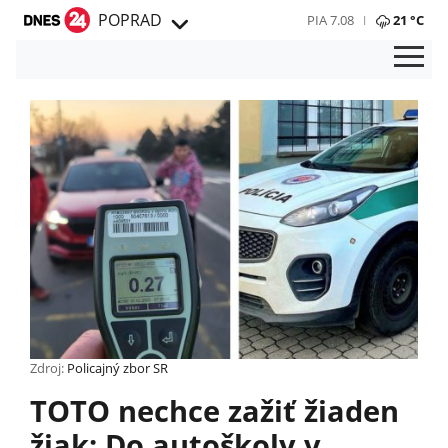
POPRAD
PIA 7.08
21 °C
Zdroj:
Policajný zbor SR
TOTO nechce zažiť žiaden
žiak: Do autoškoly v