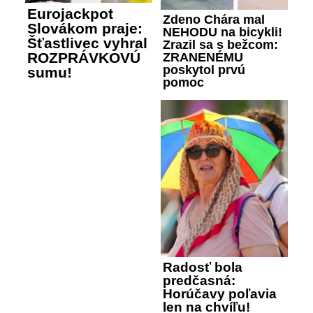
Eurojackpot
Zdeno Chára mal
Slovákom praje:
NEHODU na bicykli!
Šťastlivec vyhral
Zrazil sa s bežcom:
ROZPRÁVKOVÚ
ZRANENÉMU
poskytol prvú
sumu!
pomoc
Radosť bola
predčasná:
Horúčavy poľavia
len na chvíľu!