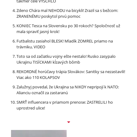
takmer celé VYSCHLO
Zdeno Chára mal NEHODU na bicykli! Zrazil sa s bežcom:
ZRANENÉMU poskytol prvú pomoc
KONIEC Tesca na Slovensku po 30 rokoch? Spoločnosť už
mala spraviť jasný krok!
Futbalistu zasiahol BLESK! Mladík ZOMREL priamo na
trávniku, VIDEO
Toto sa od začiatku vojny ešte nestalo! Rusko zasypalo
Ukrajinu TISÍCKAMI kĺzavých bômb
REKORDNÉ horúčavy trápia Slovákov: Sanitky sa nezastavili!
Viac ako 110 KOLAPSOV
Zalužnyj povedal, že Ukrajina sa NIKDY nepripojí k NATO:
Alianciu označil za zastaranú
SMRŤ influencera v priamom prenose: ZASTRELILI ho
uprostred ulice!