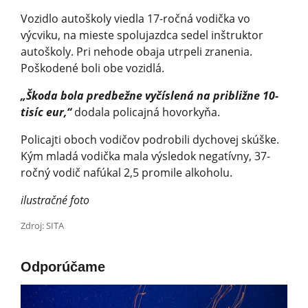
Vozidlo autoškoly viedla 17-ročná vodička vo
výcviku, na mieste spolujazdca sedel inštruktor
autoškoly. Pri nehode obaja utrpeli zranenia.
Poškodené boli obe vozidlá.
„Škoda bola predbežne vyčíslená na približne 10-
tisíc eur,“
dodala policajná hovorkyňa.
Policajti oboch vodičov podrobili dychovej skúške.
Kým mladá vodička mala výsledok negatívny, 37-
ročný vodič nafúkal 2,5 promile alkoholu.
ilustračné foto
Zdroj: SITA
Odporúčame