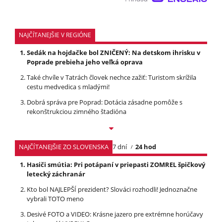
NAJČÍTANEJŠIE V REGIÓNE
Sedák na hojdačke bol ZNIČENÝ: Na detskom ihrisku v
Poprade prebieha jeho veľká oprava
Také chvíle v Tatrách človek nechce zažiť: Turistom skrížila
cestu medvedica s mladými!
Dobrá správa pre Poprad: Dotácia zásadne pomôže s
rekonštrukciou zimného štadióna
NAJČÍTANEJŠIE ZO SLOVENSKA
7 dní
24 hod
Hasiči smútia: Pri potápaní v priepasti ZOMREL špičkový
letecký záchranár
Kto bol NAJLEPŠÍ prezident? Slováci rozhodli! Jednoznačne
vybrali TOTO meno
Desivé FOTO a VIDEO: Krásne jazero pre extrémne horúčavy