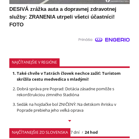
DESIVÁ zrážka auta a dopravnej zdravotnej
služby: ZRANENIA utrpeli všetci účastníci!
FOTO
NAJČÍTANEJŠIE V REGIÓNE
Také chvíle v Tatrách človek nechce zažiť: Turistom
skrížila cestu medvedica s mladými!
Dobrá správa pre Poprad: Dotácia zásadne pomôže s
rekonštrukciou zimného štadióna
Sedák na hojdačke bol ZNIČENÝ: Na detskom ihrisku v
Poprade prebieha jeho veľká oprava
NAJČÍTANEJŠIE ZO SLOVENSKA
7 dní
24 hod