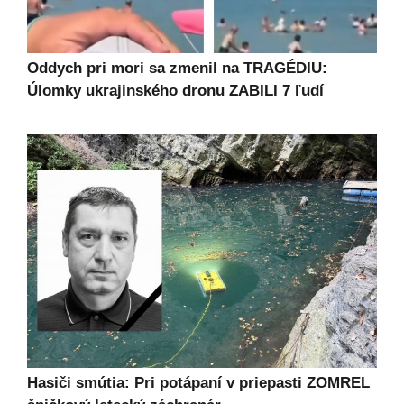
Oddych pri mori sa zmenil na TRAGÉDIU:
Úlomky ukrajinského dronu ZABILI 7 ľudí
Hasiči smútia: Pri potápaní v priepasti ZOMREL