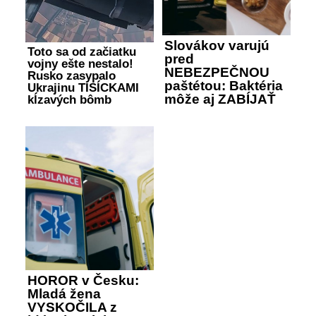
Slovákov varujú
Toto sa od začiatku
pred
vojny ešte nestalo!
NEBEZPEČNOU
Rusko zasypalo
paštétou: Baktéria
Ukrajinu TISÍCKAMI
môže aj ZABÍJAŤ
kĺzavých bômb
HOROR v Česku:
Mladá žena
VYSKOČILA z