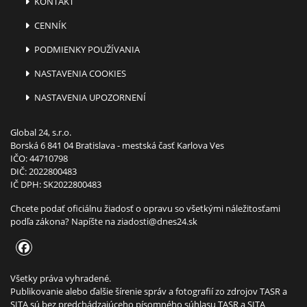
KONTAKT
CENNÍK
PODMIENKY POUŽÍVANIA
NASTAVENIA COOKIES
NASTAVENIA UPOZORNENÍ
Global 24, s.r.o.
Borská 6 841 04 Bratislava - mestská časť Karlova Ves
IČO: 44710798
DIČ: 2022800483
IČ DPH: SK2022800483
Chcete podať oficiálnu žiadosť o opravu so všetkými náležitosťami
podľa zákona? Napíšte na
ziadosti@dnes24.sk
Všetky práva vyhradené.
Publikovanie alebo ďalšie šírenie správ a fotografií zo zdrojov TASR a
SITA sú bez predchádzajúceho písomného súhlasu TASR a SITA