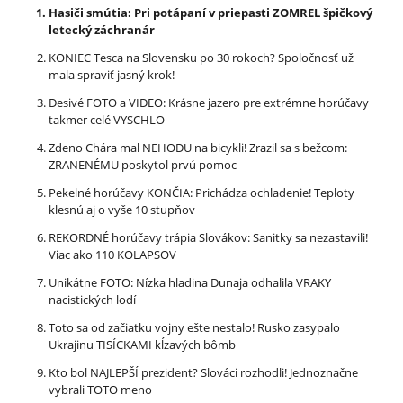
Hasiči smútia: Pri potápaní v priepasti ZOMREL špičkový
letecký záchranár
KONIEC Tesca na Slovensku po 30 rokoch? Spoločnosť už
mala spraviť jasný krok!
Desivé FOTO a VIDEO: Krásne jazero pre extrémne horúčavy
takmer celé VYSCHLO
Zdeno Chára mal NEHODU na bicykli! Zrazil sa s bežcom:
ZRANENÉMU poskytol prvú pomoc
Pekelné horúčavy KONČIA: Prichádza ochladenie! Teploty
klesnú aj o vyše 10 stupňov
REKORDNÉ horúčavy trápia Slovákov: Sanitky sa nezastavili!
Viac ako 110 KOLAPSOV
Unikátne FOTO: Nízka hladina Dunaja odhalila VRAKY
nacistických lodí
Toto sa od začiatku vojny ešte nestalo! Rusko zasypalo
Ukrajinu TISÍCKAMI kĺzavých bômb
Kto bol NAJLEPŠÍ prezident? Slováci rozhodli! Jednoznačne
vybrali TOTO meno