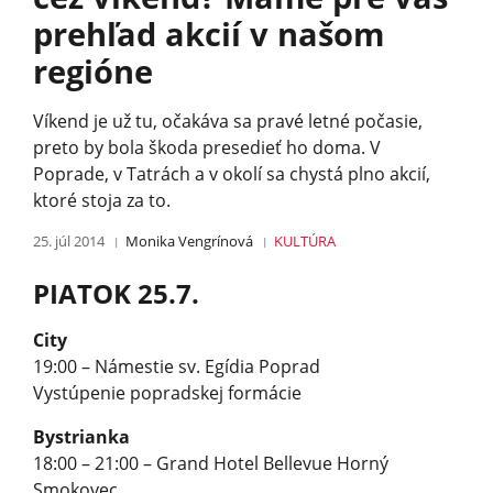
prehľad akcií v našom
regióne
Víkend je už tu, očakáva sa pravé letné počasie,
preto by bola škoda presedieť ho doma. V
Poprade, v Tatrách a v okolí sa chystá plno akcií,
ktoré stoja za to.
25. júl 2014
Monika Vengrínová
KULTÚRA
PIATOK 25.7.
City
19:00 – Námestie sv. Egídia Poprad
Vystúpenie popradskej formácie
Bystrianka
18:00 – 21:00 – Grand Hotel Bellevue Horný
Smokovec