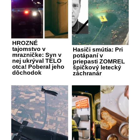
HROZNÉ
tajomstvo v
Hasiči smútia: Pri
mrazničke: Syn v
potápaní v
nej ukrýval TELO
priepasti ZOMREL
otca! Poberal jeho
špičkový letecký
dôchodok
záchranár