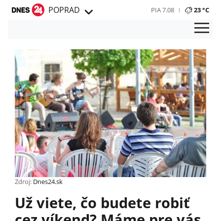
POPRAD
PIA 7.08
23 °C
Zdroj:
Dnes24.sk
Už viete, čo budete robiť
cez víkend? Máme pre vás