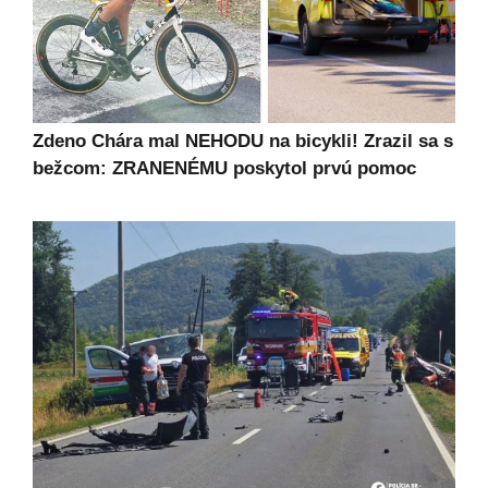
Zdeno Chára mal NEHODU na bicykli! Zrazil sa s
bežcom: ZRANENÉMU poskytol prvú pomoc