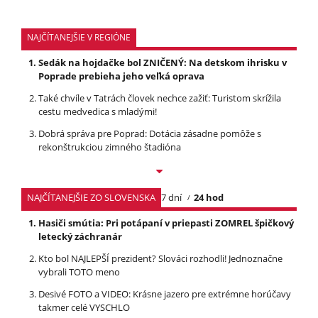
NAJČÍTANEJŠIE V REGIÓNE
Sedák na hojdačke bol ZNIČENÝ: Na detskom ihrisku v
Poprade prebieha jeho veľká oprava
Také chvíle v Tatrách človek nechce zažiť: Turistom skrížila
cestu medvedica s mladými!
Dobrá správa pre Poprad: Dotácia zásadne pomôže s
rekonštrukciou zimného štadióna
NAJČÍTANEJŠIE ZO SLOVENSKA
7 dní
24 hod
Hasiči smútia: Pri potápaní v priepasti ZOMREL špičkový
letecký záchranár
Kto bol NAJLEPŠÍ prezident? Slováci rozhodli! Jednoznačne
vybrali TOTO meno
Desivé FOTO a VIDEO: Krásne jazero pre extrémne horúčavy
takmer celé VYSCHLO