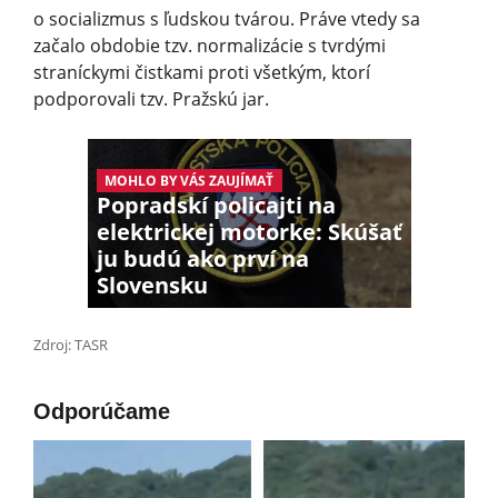
o socializmus s ľudskou tvárou. Práve vtedy sa
začalo obdobie tzv. normalizácie s tvrdými
straníckymi čistkami proti všetkým, ktorí
podporovali tzv. Pražskú jar.
MOHLO BY VÁS ZAUJÍMAŤ
Popradskí policajti na
elektrickej motorke: Skúšať
ju budú ako prví na
Slovensku
Zdroj: TASR
Odporúčame