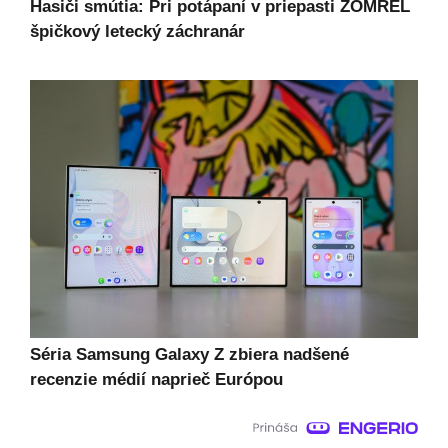
Hasiči smútia: Pri potápaní v priepasti ZOMREL
špičkový letecký záchranár
Séria Samsung Galaxy Z zbiera nadšené
recenzie médií naprieč Európou