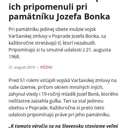
ich pripomenuli pri
pamätníku Jozefa Bonka
Pri pamätníku jedinej obete invázie vojsk
Varšavskej zmluvy v Poprade Jozefa Bonka, sa
každoročne stretávajú tí, ktorí nezabudli.
Pripomínajú si tu smutné udalosti z 21. augusta
1968.
21. august 2019
RÔZNE
Pred 51 rokmi vstúpili vojská Varšavskej zmluvy na
naše územie, pričom okrem mnohých iných,
zahynul vtedy i 19-ročný mladík Jozef Bonk, ktorého
nešťastne zasiahla guľka. Ten sa stal jedinou
obeťou v Poprade. Každoročne si preto tieto
udalosti pripomínajú práve pri jeho pamätníku.
„K tomuto výročiu sa na Slovensku staviame veľmi