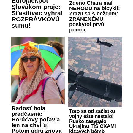
Eurojackpot
Zdeno Chára mal
Slovákom praje:
NEHODU na bicykli!
Šťastlivec vyhral
Zrazil sa s bežcom:
ROZPRÁVKOVÚ
ZRANENÉMU
poskytol prvú
sumu!
pomoc
Radosť bola
Toto sa od začiatku
predčasná:
vojny ešte nestalo!
Horúčavy poľavia
Rusko zasypalo
len na chvíľu!
Ukrajinu TISÍCKAMI
Potom udrú znova
kĺzavých bômb