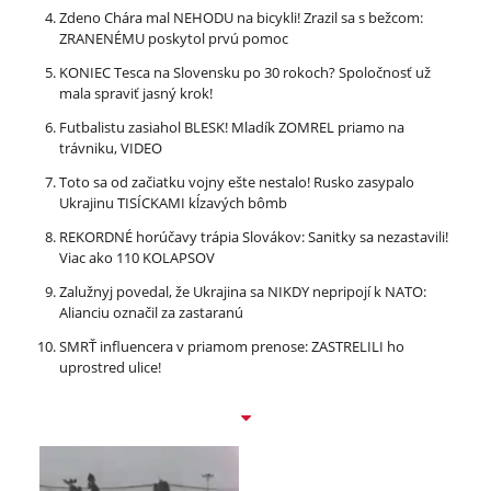
Zdeno Chára mal NEHODU na bicykli! Zrazil sa s bežcom:
ZRANENÉMU poskytol prvú pomoc
KONIEC Tesca na Slovensku po 30 rokoch? Spoločnosť už
mala spraviť jasný krok!
Futbalistu zasiahol BLESK! Mladík ZOMREL priamo na
trávniku, VIDEO
Toto sa od začiatku vojny ešte nestalo! Rusko zasypalo
Ukrajinu TISÍCKAMI kĺzavých bômb
REKORDNÉ horúčavy trápia Slovákov: Sanitky sa nezastavili!
Viac ako 110 KOLAPSOV
Zalužnyj povedal, že Ukrajina sa NIKDY nepripojí k NATO:
Alianciu označil za zastaranú
SMRŤ influencera v priamom prenose: ZASTRELILI ho
uprostred ulice!