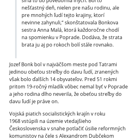
šíria to do povedomia iných. Bol to
nešťastný deň, nielen pre našu rodinu, ale
pre mnohých ľudí tejto krajiny, ktorí
nevinne zahynuli,“ skonštatovala Bonkova
sestra Anna Malá, ktorá každoročne chodí
na spomienku v Poprade. Dodáva, že strata
brata ju aj po rokoch bolí stále rovnako.
Jozef Bonk bol v najväčšom meste pod Tatrami
jedinou obeťou streľby do davu ľudí, zranených
však bolo ďalších 14 obyvateľov. Pred 51 rokmi
pritom 19-ročný mladík vôbec nemal byť v Poprade
a jeho rodina dlho neverila, že obeťou streľby do
davu ľudí je práve on.
Vojská piatich socialistických krajín v roku
1968 vstúpili na územie vtedajšieho
Československa v snahe potlačiť úsilie reformných
komunistov na čele s Alexandrom Dubčekom