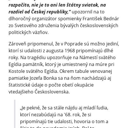
rozpačito, nie je to ani len štátny sviatok, na
rozdiel od Českej republiky,“
upozornil na to
dlhoročný organizátor spomienky František Bednár
zo Svetového združenia bývalých československých
politických väzňov.
Zároveň pripomenul, že v Poprade sú možno jediní,
ktorí si udalosti z augusta 1968 pripomínajú dlhé
roky. Na tragédiu upozorňuje na Námestí svätého
Egídia pamätník, ktorý je umiestnený na múre pri
Kostole svätého Egídia. Okrem tabule venovanej
pamiatke Jozefa Bonka sa na ňom nachádzajú aj
štatistické údaje o počte obetí okupácie
vtedajšieho Československa.
„Je pekné, že sa stále nájdu aj mladí ľudia,
ktorí nezabúdajú na '68. rok, že si
pripomínajú tie udalosti, hovoria o tom a