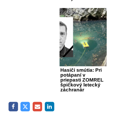
Hasiči smútia: Pri
potápaní v
priepasti ZOMREL
špičkový letecký
záchranár