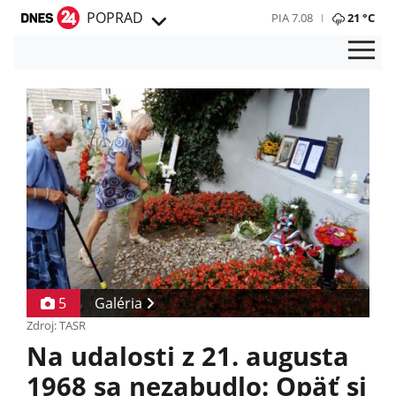
POPRAD
PIA 7.08
21 °C
5
Galéria
Zdroj: TASR
Na udalosti z 21. augusta
1968 sa nezabudlo: Opäť si