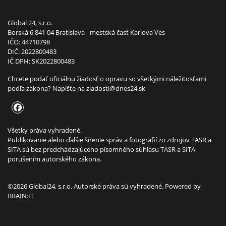
Global 24, s.r.o.
Borská 6 841 04 Bratislava - mestská časť Karlova Ves
IČO: 44710798
DIČ: 2022800483
IČ DPH: SK2022800483
Chcete podať oficiálnu žiadosť o opravu so všetkými náležitosťami
podľa zákona? Napíšte na
ziadosti@dnes24.sk
Všetky práva vyhradené.
Publikovanie alebo ďalšie šírenie správ a fotografií zo zdrojov TASR a
SITA sú bez predchádzajúceho písomného súhlasu TASR a SITA
porušením autorského zákona.
©2026 Global24, s.r.o. Autorské práva sú vyhradené. Powered by
BRAIN:IT