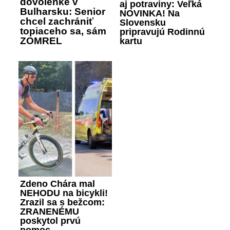
dovolenke v
aj potraviny: Veľká
Bulharsku: Senior
NOVINKA! Na
chcel zachrániť
Slovensku
topiaceho sa, sám
pripravujú Rodinnú
ZOMREL
kartu
Zdeno Chára mal
NEHODU na bicykli!
Zrazil sa s bežcom:
ZRANENÉMU
poskytol prvú