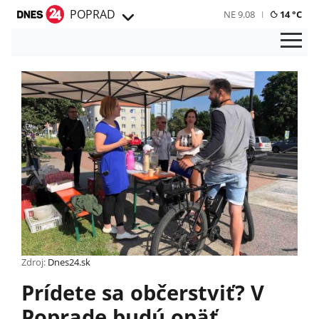
POPRAD
NE 9.08
14 °C
Zdroj:
Dnes24.sk
Prídete sa občerstviť? V
Poprade budú opäť