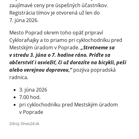
zaujímavé ceny pre úspešných účastníkov.
Registrácia tímov je otvorená už len do
7. júna 2026.
Mesto Poprad okrem toho opäť pripraví
Cykloraňajky a to priamo pri cyklochodníku pred
Mestským úradom v Poprade.
„Stretneme sa
v stredu 3. júna o 7. hodine ráno. Príďte sa
občerstviť i osviežiť, či už dorazíte na bicykli, peši
alebo verejnou dopravou,“
pozýva popradská
radnica.
3. júna 2026
7.00 hod.
pri cyklochodníku pred Mestským úradom
v Poprade
Zdroj: Dnes24.sk