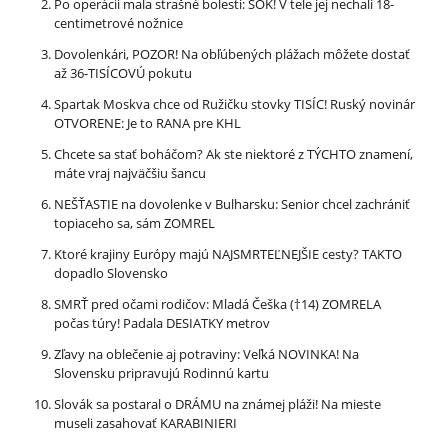
Po operácii mala strašné bolesti: ŠOK! V tele jej nechali 18-
centimetrové nožnice
Dovolenkári, POZOR! Na obľúbených plážach môžete dostať
až 36-TISÍCOVÚ pokutu
Spartak Moskva chce od Ružičku stovky TISÍC! Ruský novinár
OTVORENE: Je to RANA pre KHL
Chcete sa stať boháčom? Ak ste niektoré z TÝCHTO znamení,
máte vraj najväčšiu šancu
NEŠŤASTIE na dovolenke v Bulharsku: Senior chcel zachrániť
topiaceho sa, sám ZOMREL
Ktoré krajiny Európy majú NAJSMRTEĽNEJŠIE cesty? TAKTO
dopadlo Slovensko
SMRŤ pred očami rodičov: Mladá Češka (†14) ZOMRELA
počas túry! Padala DESIATKY metrov
Zľavy na oblečenie aj potraviny: Veľká NOVINKA! Na
Slovensku pripravujú Rodinnú kartu
Slovák sa postaral o DRÁMU na známej pláži! Na mieste
museli zasahovať KARABINIERI