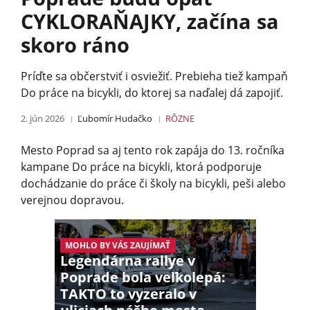
CYKLORAŇAJKY, začína sa
skoro ráno
Príďte sa občerstviť i osviežiť. Prebieha tiež kampaň
Do práce na bicykli, do ktorej sa naďalej dá zapojiť.
2. jún 2026
Ľubomír Hudačko
RÔZNE
Mesto Poprad sa aj tento rok zapája do 13. ročníka
kampane Do práce na bicykli, ktorá podporuje
dochádzanie do práce či školy na bicykli, peši alebo
verejnou dopravou.
MOHLO BY VÁS ZAUJÍMAŤ
Legendárna rallye v
Poprade bola veľkolepá:
TAKTO to vyzeralo v