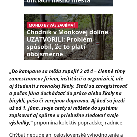
uliciach nášho mesta
MOHLO BY VÁS ZAUJÍMAŤ
Chodník v Monkovej doline
UZATVORILI: Problém
spôsobil, že to platí
obojsmerne
„Do kampane sa môžu zapojiť 2 až 4 – členné tímy
zamestnancov firiem, inštitúcií a organizácií, ale
aj študenti z rovnakej školy. Stačí sa zaregistrovať
a počas júna dochádzať do práce alebo školy na
bicykli, pešo či verejnou dopravou. Aj keď sa jazdí
už od 1. júna, svoje cesty si môžete do systému
zapisovať aj spätne a priebežne sledovať svoje
výsledky,“
pripomína kolektív popradskej radnice.
Chýbať nebude ani celoslovenské vyhodnotenie a