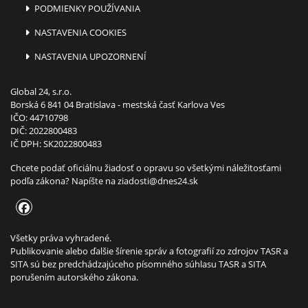
PODMIENKY POUŽÍVANIA
NASTAVENIA COOKIES
NASTAVENIA UPOZORNENÍ
Global 24, s.r.o.
Borská 6 841 04 Bratislava - mestská časť Karlova Ves
IČO: 44710798
DIČ: 2022800483
IČ DPH: SK2022800483
Chcete podať oficiálnu žiadosť o opravu so všetkými náležitosťami
podľa zákona? Napíšte na
ziadosti@dnes24.sk
Všetky práva vyhradené.
Publikovanie alebo ďalšie šírenie správ a fotografií zo zdrojov TASR a
SITA sú bez predchádzajúceho písomného súhlasu TASR a SITA
porušením autorského zákona.