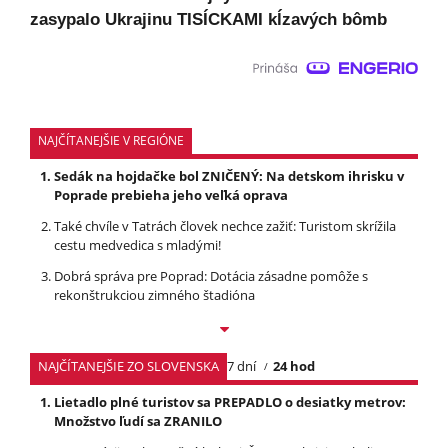
zasypalo Ukrajinu TISÍCKAMI kĺzavých bômb
NAJČÍTANEJŠIE V REGIÓNE
Sedák na hojdačke bol ZNIČENÝ: Na detskom ihrisku v
Poprade prebieha jeho veľká oprava
Také chvíle v Tatrách človek nechce zažiť: Turistom skrížila
cestu medvedica s mladými!
Dobrá správa pre Poprad: Dotácia zásadne pomôže s
rekonštrukciou zimného štadióna
NAJČÍTANEJŠIE ZO SLOVENSKA
7 dní
24 hod
Lietadlo plné turistov sa PREPADLO o desiatky metrov:
Množstvo ľudí sa ZRANILO