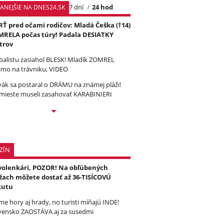
7 dní
24 hod
TANEJŠIE NA DNES24.SK
Ť pred očami rodičov: Mladá Češka (†14)
RELA počas túry! Padala DESIATKY
trov
balistu zasiahol BLESK! Mladík ZOMREL
amo na trávniku, VIDEO
vák sa postaral o DRÁMU na známej pláži!
mieste museli zasahovať KARABINIERI
ZÍN
olenkári, POZOR! Na obľúbených
žach môžete dostať až 36-TISÍCOVÚ
kutu
e hory aj hrady, no turisti míňajú INDE!
vensko ZAOSTÁVA aj za susedmi