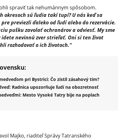
mohli spraviť tak nehumánnym spôsobom.
ch okresoch sú ľudia takí tupí? U nás keď sa
pre previezli ďaleko od ľudí alebo do rezervácie.
aciu pušku zavolať ochranárov a odviesť. My sme
idete nevinnú zver strieľať. Oni si ten život
hli rozhodovať o ich životoch.“
lovensku:
medveďom pri Bystrici: Čo zistil zásahový tím?
dveď: Radnica upozorňuje ľudí na obozretnosť
 medveďmi: Mesto Vysoké Tatry bije na poplach
Pavol Majko, riaditeľ Správy Tatranského