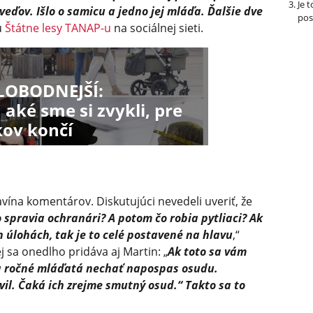
Je 
ďov. Išlo o samicu a jedno jej mláďa. Ďalšie dve
pos
ú
Štátne lesy TANAP-u
na sociálnej sieti.
LOBODNEJŠÍ:
 aké sme si zvykli, pre
kov končí
avína komentárov. Diskutujúci nevedeli uveriť, že
 spravia ochranári? A potom čo robia pytliaci? Ak
h úlohách, tak je to celé postavené na hlavu
,“
j sa onedlho pridáva aj Martin: „
Ak toto sa vám
 a ročné mláďatá nechať napospas osudu.
il. Čaká ich zrejme smutný osud.“ Takto sa to