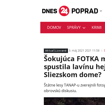
DOMOV
SPRÁVY
KRIMI
3. máj 2021 2021 11:58
Aktualizované
Šokujúca FOTKA 
spustila lavínu he
Sliezskom dome?
Štátne lesy TANAP-u zverejnili fot
obrovskú diskusiu.