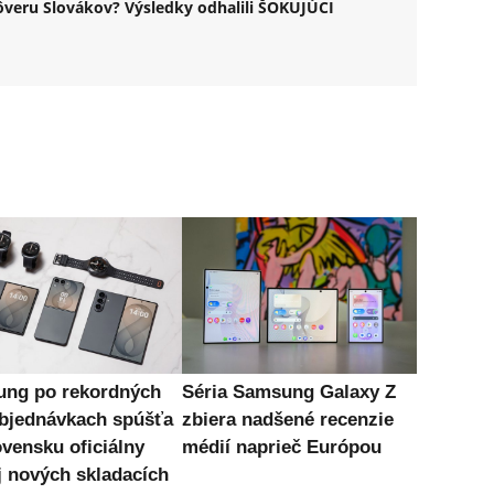
veru Slovákov? Výsledky odhalili ŠOKUJÚCI
ng po rekordných
Séria Samsung Galaxy Z
bjednávkach spúšťa
zbiera nadšené recenzie
ovensku oficiálny
médií naprieč Európou
j nových skladacích