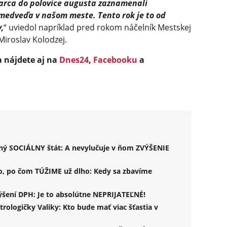
arca do polovice augusta zaznamenali
medveďa v našom meste. Tento rok je to od
,
“ uviedol napríklad pred rokom náčelník Mestskej
Miroslav Kolodzej.
a nájdete aj na
Dnes24
,
Facebooku
a
aný SOCIÁLNY štát: A nevylučuje v ňom ZVÝŠENIE
to, po čom TÚŽIME už dlho: Kedy sa zbavíme
výšení DPH: Je to absolútne NEPRIJATEĽNÉ!
logičky Valiky: Kto bude mať viac šťastia v