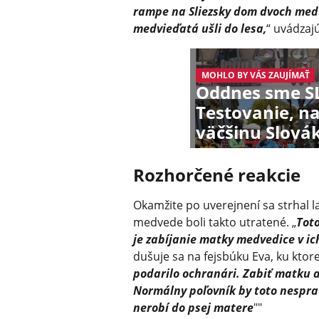
rampe na Sliezsky dom dvoch medve
medvieďatá ušli do lesa,
“ uvádzaj
MOHLO BY VÁS ZAUJÍMAŤ
Oddnes sme S
Testovanie, na
väčšinu Slová
Rozhorčené reakcie
Okamžite po uverejnení sa strhal l
medvede boli takto utratené. „
Toto
je zabíjanie matky medvedice v ic
dušuje sa na fejsbúku Eva, ku ktore
podarilo ochranári. Zabiť matku
Normálny poľovník by toto nesprav
nerobí do psej matere
""