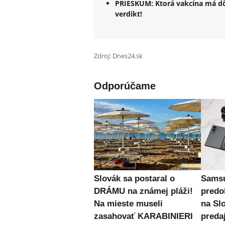
PRIESKUM: Ktorá vakcína má dô
verdikt!
Zdroj: Dnes24.sk
Odporúčame
Slovák sa postaral o
Samsu
DRÁMU na známej pláži!
predo
Na mieste museli
na Sl
zasahovať KARABINIERI
preda