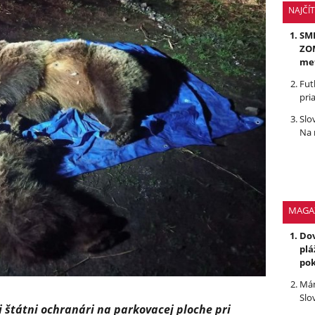
NAJČÍ
SMR
ZOM
me
Fut
pri
Slo
Na 
MAGA
Dov
plá
po
Mám
Slo
 štátni ochranári na parkovacej ploche pri