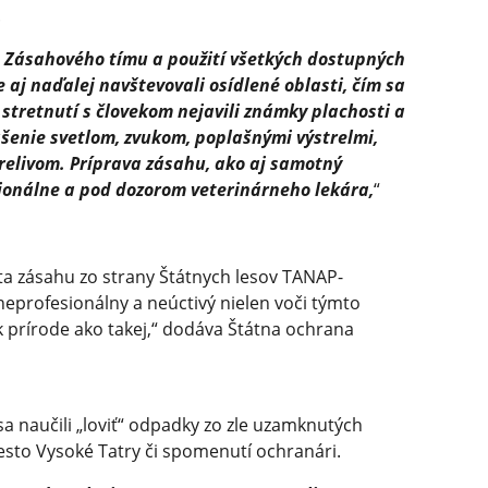
.
 Zásahového tímu a použití všetkých dostupných
 aj naďalej navštevovali osídlené oblasti, čím sa
i stretnutí s človekom nejavili známky plachosti a
lašenie svetlom, zvukom, poplašnými výstrelmi,
relivom. Príprava zásahu, ako aj samotný
ionálne a pod dozorom veterinárneho lekára,
“
sta zásahu zo strany Štátnych lesov TANAP-
profesionálny a neúctivý nielen voči týmto
k prírode ako takej,“ dodáva Štátna ochrana
a naučili „loviť“ odpadky zo zle uzamknutých
sto Vysoké Tatry či spomenutí ochranári.