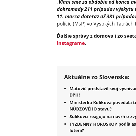
„
Vlani sme za obdobie od konca m
dohromady 211 prípadov výskytu 
11. marca doteraz už 381 prípadov
polície (MsP) vo Vysokých Tatrách 
Ďalšie správy z domova i zo svet
Instagrame
.
Aktuálne zo Slovenska:
Matovič predstavil svoj vysnív
DPH!
Ministerka Kolíková povedala 
NÚDZOVÉHO stavu?
Sulíkovci reagujú na návrh o z
TÝŽDENNÝ HOROSKOP podľa astro
lotérii?