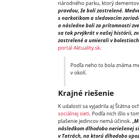
národného parku, ktorý dementova
pravdou, že boli zastrelené. Medve
s narkotikom a sledovacím zariad
a následne boli za prítomnosti 
sa tak prvýkrát v našej histórii, z
zastrelené a umierali v bolestiac
portál Aktuality.sk
.
Podľa neho to bola známa med
v okolí.
Krajné riešenie
K udalosti sa vyjadrila aj Štátna o
sociálnej sieti
. Podľa nich išlo v to
plašenie jedincov nemá účinok. „
M
následkom dlhodobo neriešenej 
v Tatrách, na ktorú dlhodobo up