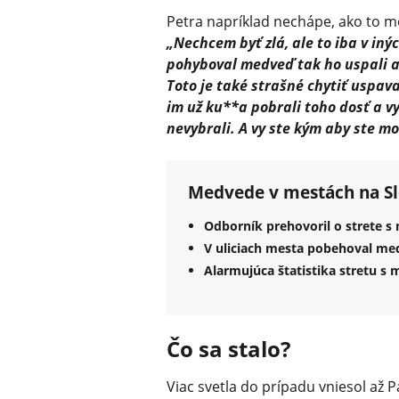
Petra napríklad nechápe, ako to 
„Nechcem byť zlá, ale to iba v iný
pohyboval medveď tak ho uspali a 
Toto je také strašné chytiť uspav
im už ku**a pobrali toho dosť a vy 
nevybrali. A vy ste kým aby ste mo
Medvede v mestách na S
Odborník prehovoril o strete s 
V uliciach mesta pobehoval me
Alarmujúca štatistika stretu s
Čo sa stalo?
Viac svetla do prípadu vniesol až 