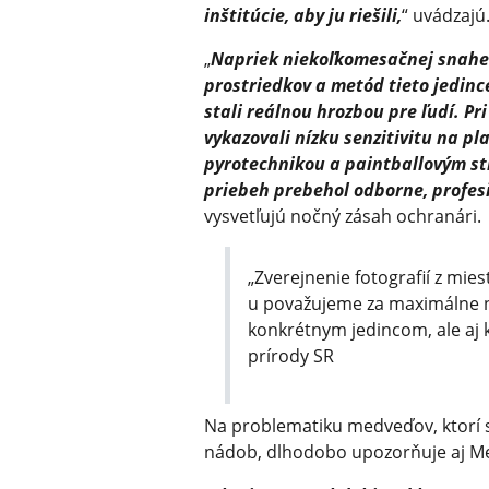
inštitúcie, aby ju riešili,
“ uvádzajú
„
Napriek niekoľkomesačnej snahe
prostriedkov a metód tieto jedince
stali reálnou hrozbou pre ľudí. Pr
vykazovali nízku senzitivitu na p
pyrotechnikou a paintballovým st
priebeh prebehol odborne, profes
vysvetľujú nočný zásah ochranári.
„Zverejnenie fotografií z mie
u považujeme za maximálne ne
konkrétnym jedincom, ale aj 
prírody SR
Na problematiku medveďov, ktorí s
nádob, dlhodobo upozorňuje aj Me