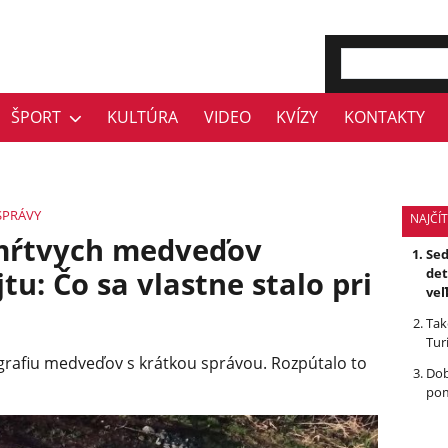
ŠPORT
KULTÚRA
VIDEO
KVÍZY
KONTAKTY
SPRÁVY
NAJČÍT
mŕtvych medveďov
Sed
jtu: Čo sa vlastne stalo pri
det
veľ
Tak
Tur
ografiu medveďov s krátkou správou. Rozpútalo to
Dob
pom