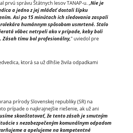
l prvú správu Štátnych lesov TANAP-u. „
Nie je
dica a jedno z jej mláďať dostali šípku
ením. Asi po 15 minútach ich sledovania zaspali
zverolekára humánnym spôsobom usmrtené. Stalo
vieratá vôbec netrpeli ako v prípade, keby boli
h. Zásah tímu bol profesionálny,
" uviedol pre
vedica, ktorá sa už dlhšie živila odpadkami
chrana prírody Slovenskej republiky (SR) na
mto prípade o najkrajnejšie riešenie, ak už ani
usíme skonštatovať, že tento zásah je smutným
situácie s nezabezpečeným komunálnym odpadom
ozorňujeme a apelujeme na kompetentné