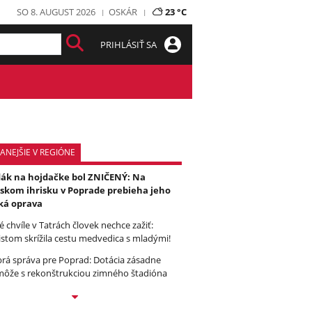
SO 8. AUGUST 2026
OSKÁR
23 °C
PRIHLÁSIŤ SA
ANEJŠIE V REGIÓNE
ák na hojdačke bol ZNIČENÝ: Na
skom ihrisku v Poprade prebieha jeho
ká oprava
é chvíle v Tatrách človek nechce zažiť:
istom skrížila cestu medvedica s mladými!
rá správa pre Poprad: Dotácia zásadne
ôže s rekonštrukciou zimného štadióna