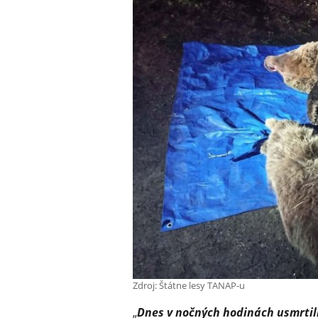
Zdroj: Štátne lesy TANAP-u
„
Dnes v nočných hodinách usmrtili