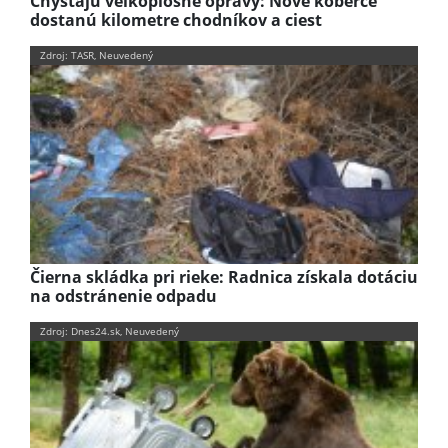
Chystajú veľkoplošné opravy: Nové koberce
dostanú kilometre chodníkov a ciest
Zdroj: TASR, Neuvedený
Čierna skládka pri rieke: Radnica získala dotáciu
na odstránenie odpadu
Zdroj: Dnes24.sk, Neuvedený