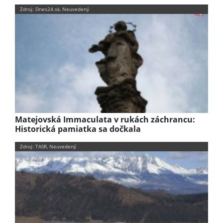
Zdroj: Dnes24.sk, Neuvedený
Matejovská Immaculata v rukách záchrancu:
Historická pamiatka sa dočkala
Zdroj: TASR, Neuvedený