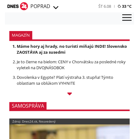
POPRAD
ŠT 6.08
33 °C
MAGAZÍN
Máme hory aj hrady, no turisti míňajú INDE! Slovensko
ZAOSTÁVA aj za susedmi
Je to čierne na bielom: CENY v Chorvátsku za posledné roky
vyleteli na DVOJNÁSOBOK
Dovolenka v Egypte? Platí výstraha 3. stupňa! Týmto
oblastiam sa oblúkom VYHNITE
SAMOSPRÁVA
Zdroj: Dnes24.sk, Neuvedený