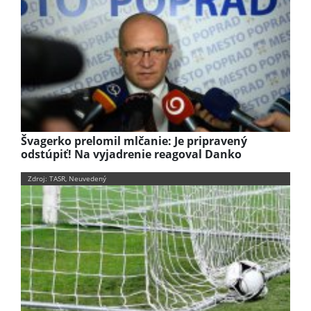
Švagerko prelomil mlčanie: Je pripravený
odstúpiť! Na vyjadrenie reagoval Danko
Zdroj: TASR, Neuvedený