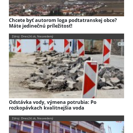
Chcete byť autorom loga podtatranskej obce?
Máte jedinečnú príležitosť!
Zdroj: Dnes24.sk, Neuvedený
Odstávka vody, výmena potrubia: Po
rozkopávkach kvalitnejšia voda
Zdroj: Dnes24.sk, Neuvedený