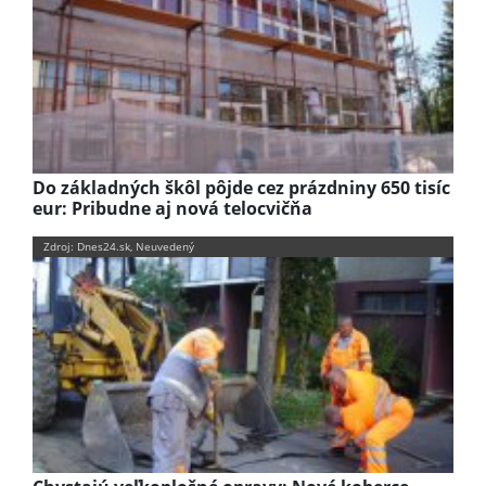
Do základných škôl pôjde cez prázdniny 650 tisíc
eur: Pribudne aj nová telocvičňa
Zdroj: Dnes24.sk, Neuvedený