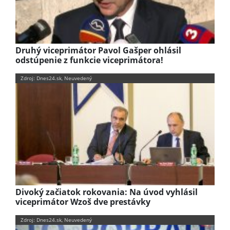
Druhý viceprimátor Pavol Gašper ohlásil
odstúpenie z funkcie viceprimátora!
Zdroj: Dnes24.sk, Neuvedený
Divoký začiatok rokovania: Na úvod vyhlásil
viceprimátor Wzoš dve prestávky
Zdroj: Dnes24.sk, Neuvedený