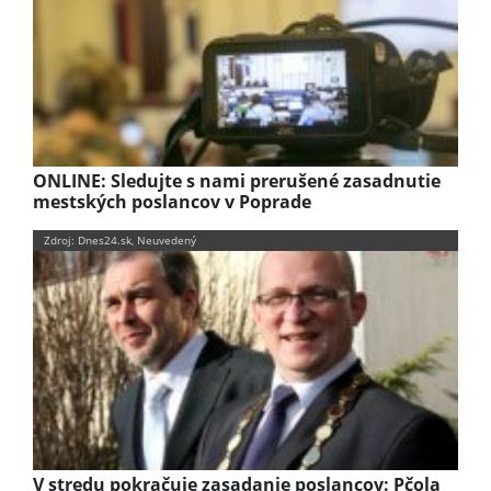
ONLINE: Sledujte s nami prerušené zasadnutie
mestských poslancov v Poprade
Zdroj: Dnes24.sk, Neuvedený
V stredu pokračuje zasadanie poslancov: Pčola