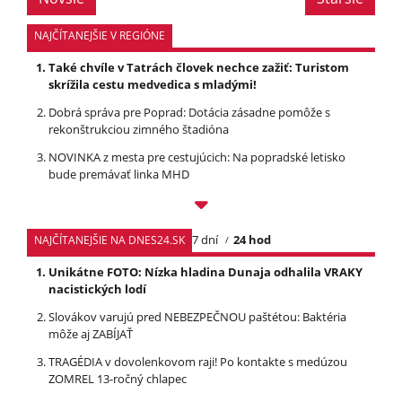
NAJČÍTANEJŠIE V REGIÓNE
Také chvíle v Tatrách človek nechce zažiť: Turistom
skrížila cestu medvedica s mladými!
Dobrá správa pre Poprad: Dotácia zásadne pomôže s
rekonštrukciou zimného štadióna
NOVINKA z mesta pre cestujúcich: Na popradské letisko
bude premávať linka MHD
7 dní
24 hod
NAJČÍTANEJŠIE NA DNES24.SK
Unikátne FOTO: Nízka hladina Dunaja odhalila VRAKY
nacistických lodí
Slovákov varujú pred NEBEZPEČNOU paštétou: Baktéria
môže aj ZABÍJAŤ
TRAGÉDIA v dovolenkovom raji! Po kontakte s medúzou
ZOMREL 13-ročný chlapec