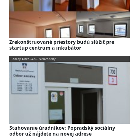
Zrekonštruované priestory budú slúžiť pre
startup centrum a inkubátor
Zdroj: Dnes24.sk, Neuvedený
Sťahovanie úradníkov: Popradský sociálny
odbor už nájdete na novej adrese