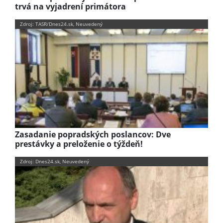
trvá na vyjadrení primátora
Zdroj: TASR/Dnes24.sk, Neuvedený
Zasadanie popradských poslancov: Dve
prestávky a preloženie o týždeň!
Zdroj: Dnes24.sk, Neuvedený